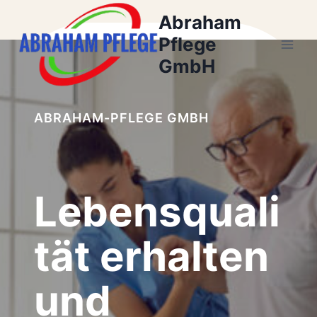
Zum
Abraham
Inhalt
Pflege
springen
GmbH
ABRAHAM-PFLEGE GMBH
Lebensquali
tät erhalten
und