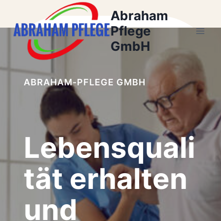
Zum
Abraham
Inhalt
Pflege
springen
GmbH
ABRAHAM-PFLEGE GMBH
Lebensquali
tät erhalten
und