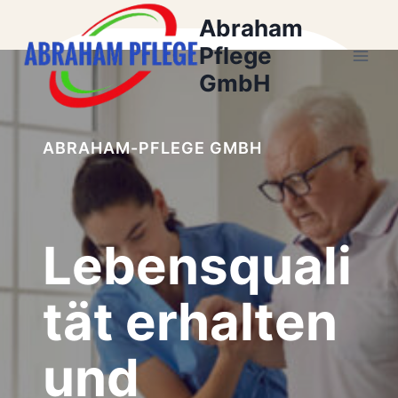
Zum
Abraham
Inhalt
Pflege
springen
GmbH
ABRAHAM-PFLEGE GMBH
Lebensquali
tät erhalten
und