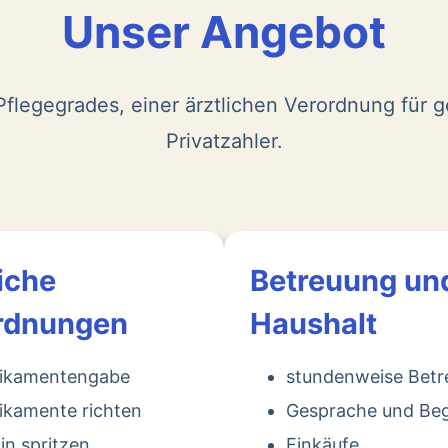
Unser Angebot
flegegrades, einer ärztlichen Verordnung für g
Privatzahler.
iche
Betreuung un
rdnungen
Haushalt
ikamentengabe
stundenweise Bet
kamente richten
Gesprache und Beg
lin spritzen
Einkäufe