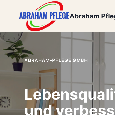
Zum
Inhalt
Abraham Pfl
springen
ABRAHAM-PFLEGE GMBH
Lebensquali
und verbess