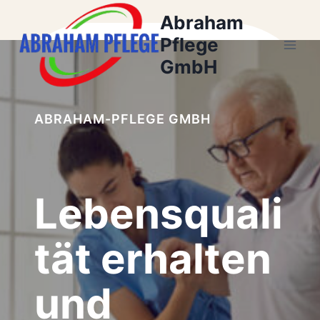
Zum
Abraham
Inhalt
Pflege
springen
GmbH
ABRAHAM-PFLEGE GMBH
Lebensquali
tät erhalten
und