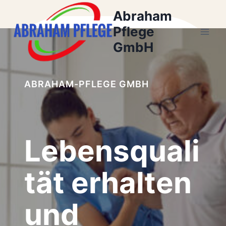
Zum
Abraham
Inhalt
Pflege
springen
GmbH
ABRAHAM-PFLEGE GMBH
Lebensquali
tät erhalten
und