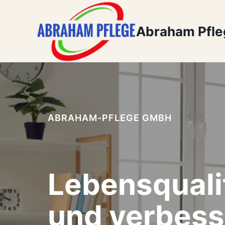
Zum
Inhalt
Abraham Pfl
springen
ABRAHAM-PFLEGE GMBH
Lebensquali
und verbess