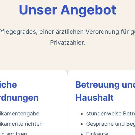
Unser Angebot
flegegrades, einer ärztlichen Verordnung für g
Privatzahler.
iche
Betreuung un
rdnungen
Haushalt
ikamentengabe
stundenweise Bet
kamente richten
Gesprache und Beg
lin spritzen
Einkäufe