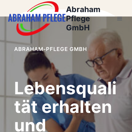
Zum
Abraham
Inhalt
Pflege
springen
GmbH
ABRAHAM-PFLEGE GMBH
Lebensquali
tät erhalten
und