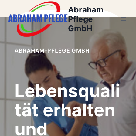
Zum
Abraham
Inhalt
Pflege
springen
GmbH
ABRAHAM-PFLEGE GMBH
Lebensquali
tät erhalten
und