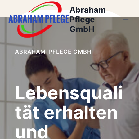
Zum
Abraham
Inhalt
Pflege
springen
GmbH
ABRAHAM-PFLEGE GMBH
Lebensquali
tät erhalten
und