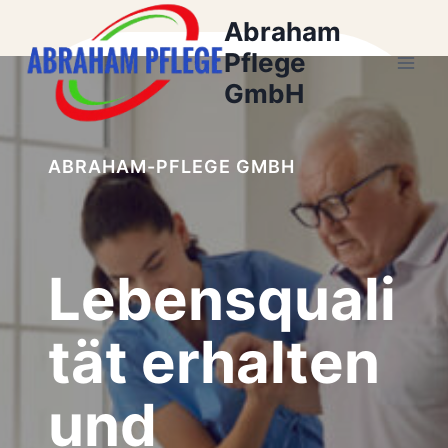
Zum
Abraham
Inhalt
Pflege
springen
GmbH
ABRAHAM-PFLEGE GMBH
Lebensquali
tät erhalten
und