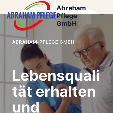
Zum
Abraham
Inhalt
Pflege
springen
GmbH
ABRAHAM-PFLEGE GMBH
Lebensquali
tät erhalten
und