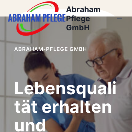
Zum
Abraham
Inhalt
Pflege
springen
GmbH
ABRAHAM-PFLEGE GMBH
Lebensquali
tät erhalten
und