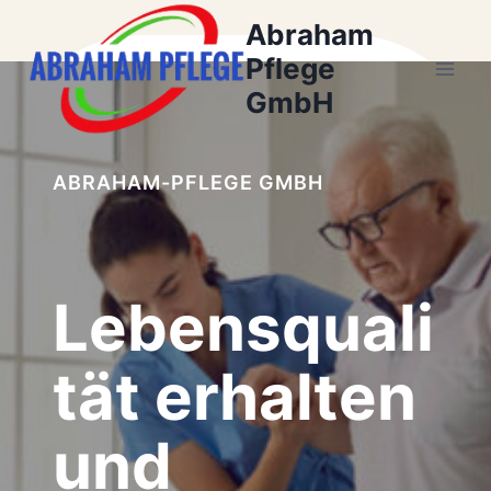
Zum
Abraham
Inhalt
Pflege
springen
GmbH
ABRAHAM-PFLEGE GMBH
Lebensquali
tät erhalten
und