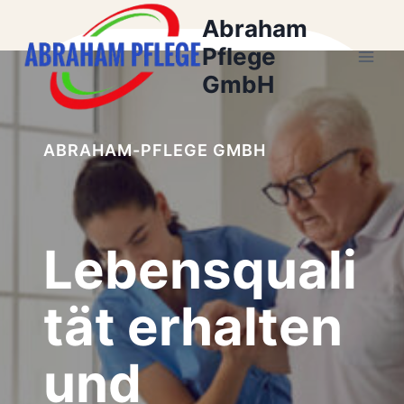
Zum
Abraham
Inhalt
Pflege
springen
GmbH
ABRAHAM-PFLEGE GMBH
Lebensquali
tät erhalten
und