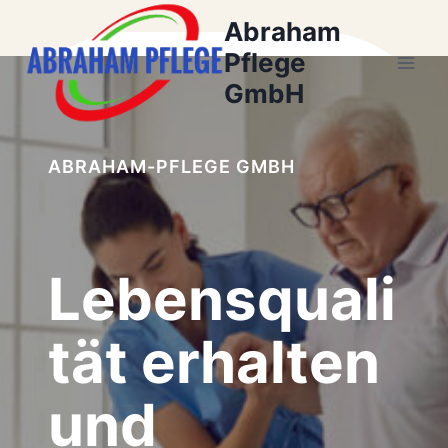
Zum
Abraham
Inhalt
Pflege
springen
GmbH
ABRAHAM-PFLEGE GMBH
Lebensquali
tät erhalten
und