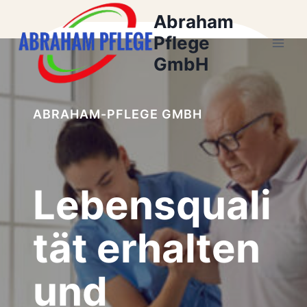
Zum
Abraham
Inhalt
Pflege
springen
GmbH
ABRAHAM-PFLEGE GMBH
Lebensquali
tät erhalten
und