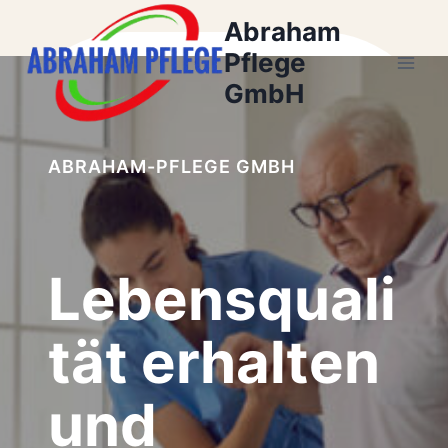
Zum
Abraham
Inhalt
Pflege
springen
GmbH
ABRAHAM-PFLEGE GMBH
Lebensquali
tät erhalten
und