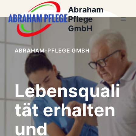
Zum
Abraham
Inhalt
Pflege
springen
GmbH
ABRAHAM-PFLEGE GMBH
Lebensquali
tät erhalten
und