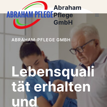
Zum
Abraham
Inhalt
Pflege
springen
GmbH
ABRAHAM-PFLEGE GMBH
Lebensquali
tät erhalten
und