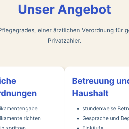
Unser Angebot
flegegrades, einer ärztlichen Verordnung für g
Privatzahler.
iche
Betreuung un
rdnungen
Haushalt
ikamentengabe
stundenweise Bet
kamente richten
Gesprache und Beg
lin spritzen
Einkäufe