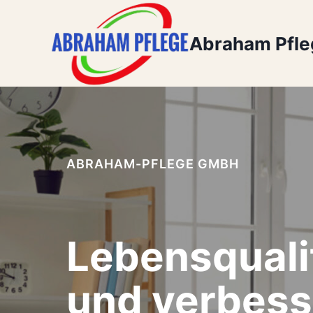
Zum
Inhalt
Abraham Pfl
springen
ABRAHAM-PFLEGE GMBH
Lebensquali
und verbess