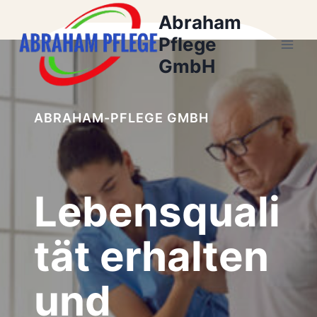
Zum
Abraham
Inhalt
Pflege
springen
GmbH
ABRAHAM-PFLEGE GMBH
Lebensquali
tät erhalten
und