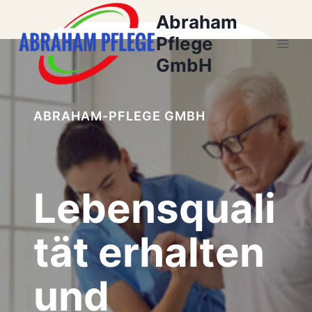
Zum
Abraham
Inhalt
Pflege
springen
GmbH
ABRAHAM-PFLEGE GMBH
Lebensquali
tät erhalten
und