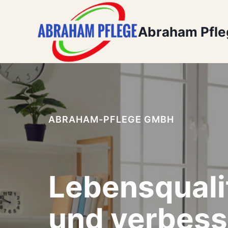
Zum
Inhalt
Abraham Pfl
springen
ABRAHAM-PFLEGE GMBH
Lebensquali
und verbess