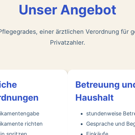
Unser Angebot
flegegrades, einer ärztlichen Verordnung für g
Privatzahler.
iche
Betreuung un
rdnungen
Haushalt
ikamentengabe
stundenweise Bet
kamente richten
Gesprache und Beg
lin spritzen
Einkäufe