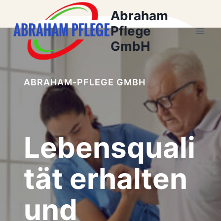
Zum
Abraham
Inhalt
Pflege
springen
GmbH
ABRAHAM-PFLEGE GMBH
Lebensquali
tät erhalten
und