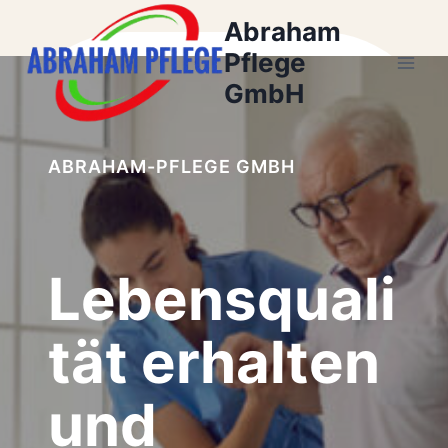
Zum
Abraham
Inhalt
Pflege
springen
GmbH
ABRAHAM-PFLEGE GMBH
Lebensquali
tät erhalten
und