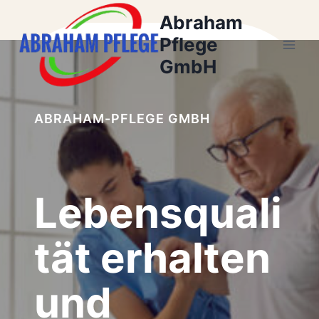
Zum
Abraham
Inhalt
Pflege
springen
GmbH
ABRAHAM-PFLEGE GMBH
Lebensquali
tät erhalten
und