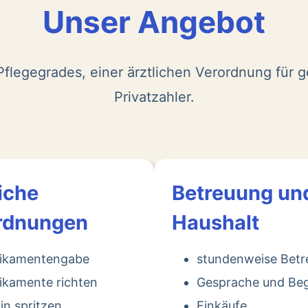
Unser Angebot
flegegrades, einer ärztlichen Verordnung für g
Privatzahler.
iche
Betreuung un
rdnungen
Haushalt
ikamentengabe
stundenweise Bet
kamente richten
Gesprache und Beg
lin spritzen
Einkäufe