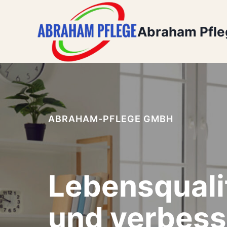
Zum
Inhalt
Abraham Pfl
springen
ABRAHAM-PFLEGE GMBH
Lebensquali
und verbess