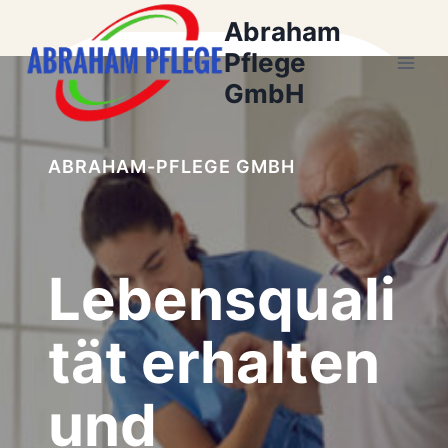
Zum
Abraham
Inhalt
Pflege
springen
GmbH
ABRAHAM-PFLEGE GMBH
Lebensquali
tät erhalten
und