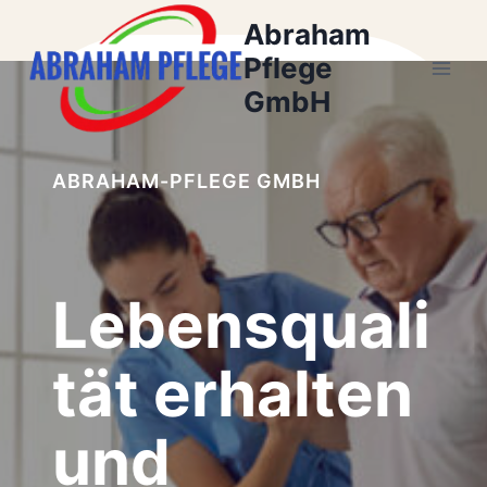
Zum
Abraham
Inhalt
Pflege
springen
GmbH
ABRAHAM-PFLEGE GMBH
Lebensquali
tät erhalten
und