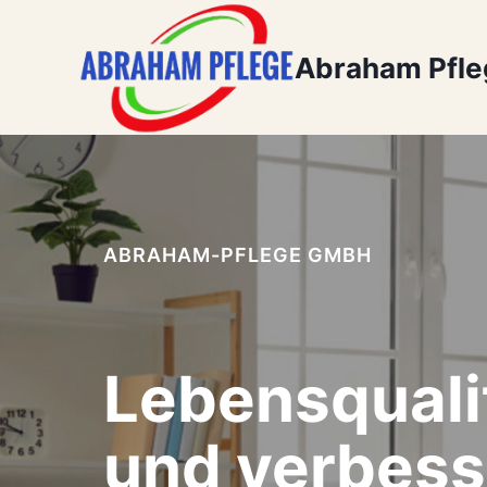
Zum
Inhalt
Abraham Pfl
springen
ABRAHAM-PFLEGE GMBH
Lebensquali
und verbess