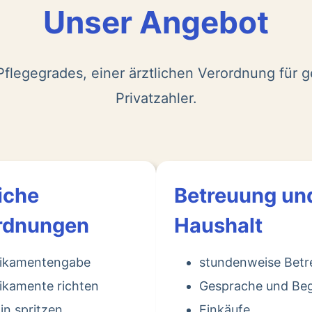
Unser Angebot
flegegrades, einer ärztlichen Verordnung für g
Privatzahler.
iche
Betreuung un
rdnungen
Haushalt
ikamentengabe
stundenweise Bet
kamente richten
Gesprache und Beg
lin spritzen
Einkäufe