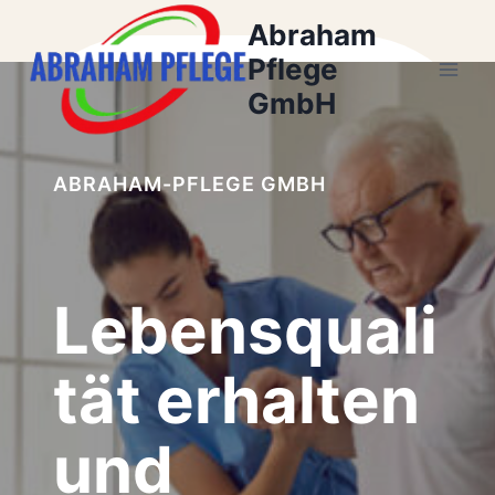
Zum
Abraham
Inhalt
Pflege
springen
GmbH
ABRAHAM-PFLEGE GMBH
Lebensquali
tät erhalten
und