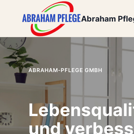
Zum
Inhalt
Abraham Pfl
springen
ABRAHAM-PFLEGE GMBH
Lebensquali
und verbess