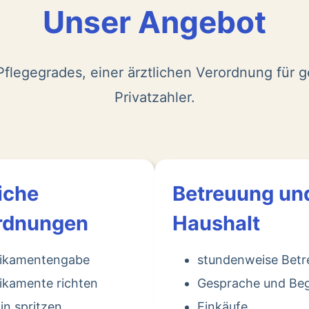
Unser Angebot
flegegrades, einer ärztlichen Verordnung für g
Privatzahler.
iche
Betreuung un
rdnungen
Haushalt
ikamentengabe
stundenweise Bet
kamente richten
Gesprache und Beg
lin spritzen
Einkäufe