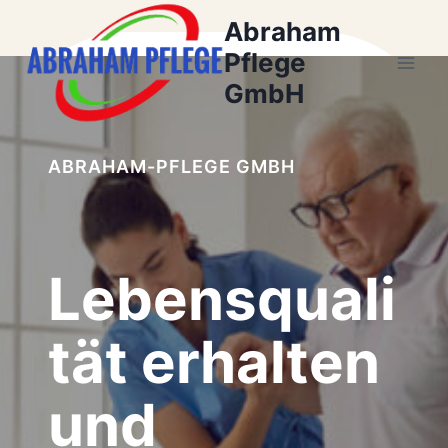
Zum
Abraham
Inhalt
Pflege
springen
GmbH
ABRAHAM-PFLEGE GMBH
Lebensquali
tät erhalten
und