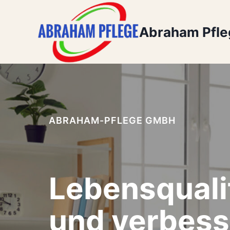
Zum
Inhalt
Abraham Pfl
springen
ABRAHAM-PFLEGE GMBH
Lebensquali
und verbess