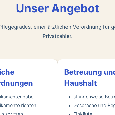
Unser Angebot
flegegrades, einer ärztlichen Verordnung für g
Privatzahler.
iche
Betreuung un
rdnungen
Haushalt
ikamentengabe
stundenweise Bet
kamente richten
Gesprache und Beg
lin spritzen
Einkäufe