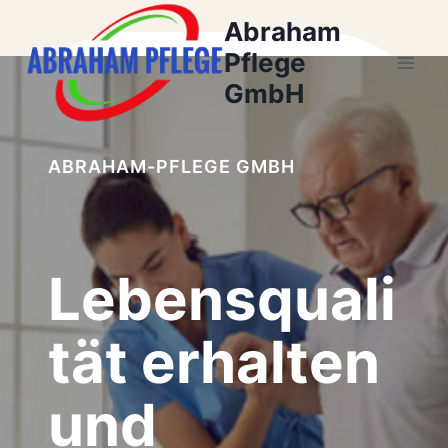
Zum
Abraham
Inhalt
Pflege
springen
GmbH
ABRAHAM-PFLEGE GMBH
Lebensquali
tät erhalten
und